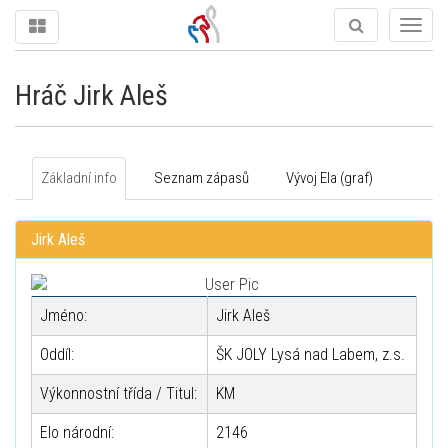
Togg
navig
Hráč Jirk Aleš
Základní info
Seznam zápasů
Vývoj Ela (graf)
Jirk Aleš
Jméno:
Jirk Aleš
Oddíl:
ŠK JOLY Lysá nad Labem, z.s.
Výkonnostní třída / Titul:
KM
Elo národní:
2146