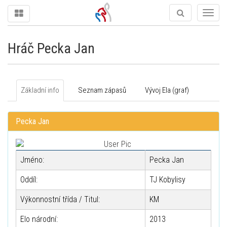
Togg
navig
Hráč Pecka Jan
Základní info
Seznam zápasů
Vývoj Ela (graf)
Pecka Jan
Jméno:
Pecka Jan
Oddíl:
TJ Kobylisy
Výkonnostní třída / Titul:
KM
Elo národní:
2013