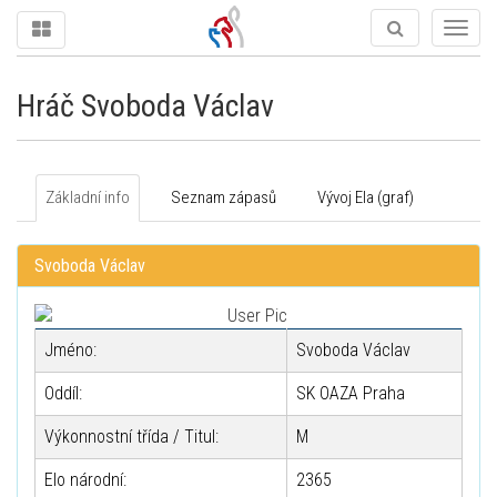
Togg
navig
Hráč Svoboda Václav
Základní info
Seznam zápasů
Vývoj Ela (graf)
Svoboda Václav
Jméno:
Svoboda Václav
Oddíl:
SK OAZA Praha
Výkonnostní třída / Titul:
M
Elo národní:
2365