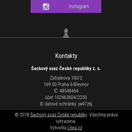
Instagram
Kontakty
Šachový svaz České republiky z. s.
Zátopkova 100/2
169 00 Praha 6-Břevnov
IČ: 48548464
účet 102463604/2250
ID datové schránky: jw47z6j
© 2018
Šachový svaz České republiky
. Všechna práva
vyhrazena.
Vytvořila
Litea.cz