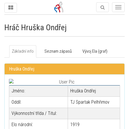
Togg
navig
Hráč Hruška Ondřej
Základní info
Seznam zápasů
Vývoj Ela (graf)
Hruška Ondřej
Jméno:
Hruška Ondřej
Oddíl:
TJ Spartak Pelhřimov
Výkonnostní třída / Titul:
Elo národní:
1919