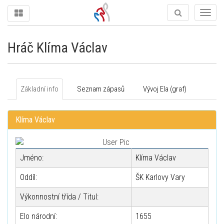
Togg
navig
Hráč Klíma Václav
Základní info
Seznam zápasů
Vývoj Ela (graf)
Klíma Václav
Jméno:
Klíma Václav
Oddíl:
ŠK Karlovy Vary
Výkonnostní třída / Titul:
Elo národní:
1655