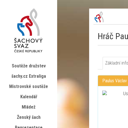
Hráč Pau
Základní inf
Soutěže družstev
šachy.cz Extraliga
Paulus Václav
Mistrovské soutěže
Kalendář
Mládež
Ženský šach
Reprezentace