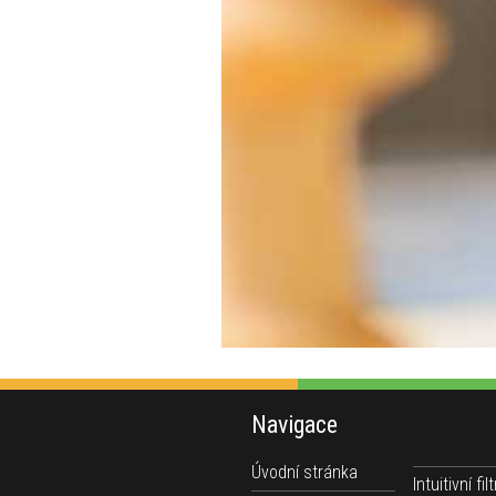
Navigace
Úvodní stránka
Intuitivní filt