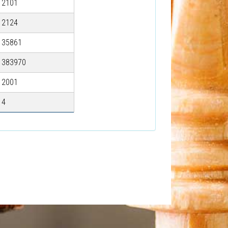
2101
2124
35861
383970
2001
4