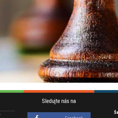
Sledujte nás na
Ša
r