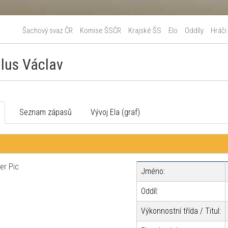
Šachový svaz ČR
Komise ŠSČR
Krajské ŠS
Elo
Oddíly
Hráči
lus Václav
o
Seznam zápasů
Vývoj Ela (graf)
Jméno:
Oddíl:
Výkonnostní třída / Titul: