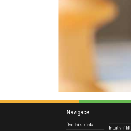
Navigace
Úvodní stránka
Intuitivní filt