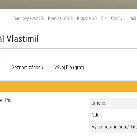
Šachový svaz ČR
Komise ŠSČR
Krajské ŠS
Elo
Oddíly
Hráči
l Vlastimil
o
Seznam zápasů
Vývoj Ela (graf)
Jméno:
Oddíl:
Výkonnostní třída / Titu