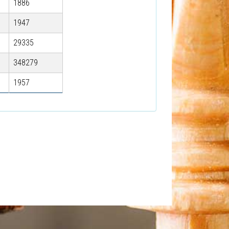
1886
1947
29335
348279
1957