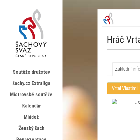
Hráč Vrta
Základní inf
Soutěže družstev
šachy.cz Extraliga
Vrtal Vlastimil
Mistrovské soutěže
Kalendář
Mládež
Ženský šach
Reprezentace