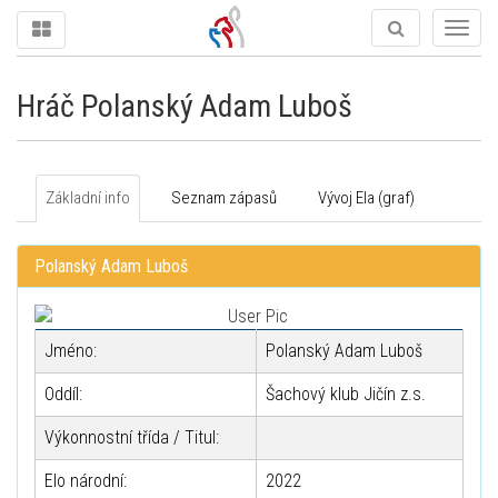
Togg
navig
Hráč Polanský Adam Luboš
Základní info
Seznam zápasů
Vývoj Ela (graf)
Polanský Adam Luboš
Jméno:
Polanský Adam Luboš
Oddíl:
Šachový klub Jičín z.s.
Výkonnostní třída / Titul:
Elo národní:
2022