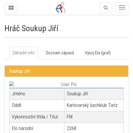
Togg
navig
Hráč Soukup Jiří
Základní info
Seznam zápasů
Vývoj Ela (graf)
Soukup Jiří
Jméno:
Soukup Jiří
Oddíl:
Karlovarský šachklub Tietz
Výkonnostní třída / Titul:
FM
Elo národní:
2268