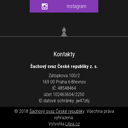
Instagram
Kontakty
Šachový svaz České republiky z. s.
Zátopkova 100/2
169 00 Praha 6-Břevnov
IČ: 48548464
účet 102463604/2250
ID datové schránky: jw47z6j
© 2018
Šachový svaz České republiky
. Všechna práva
vyhrazena.
Vytvořila
Litea.cz