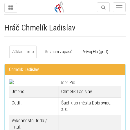
Togg
navig
Hráč Chmelík Ladislav
Základní info
Seznam zápasů
Vývoj Ela (graf)
Chmelík Ladislav
Jméno:
Chmelík Ladislav
Oddíl:
Šachklub města Dobrovice,
z.s.
Výkonnostní třída /
Titul: