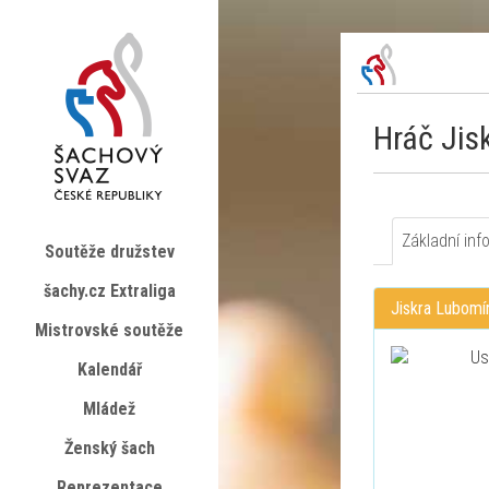
Hráč Jis
Základní inf
Soutěže družstev
šachy.cz Extraliga
Jiskra Lubomí
Mistrovské soutěže
Kalendář
Mládež
Ženský šach
Reprezentace