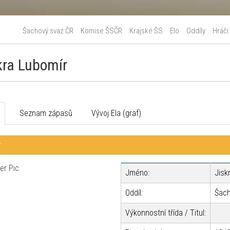
Šachový svaz ČR
Komise ŠSČR
Krajské ŠS
Elo
Oddíly
Hráči
kra Lubomír
o
Seznam zápasů
Vývoj Ela (graf)
r
Jméno:
Jisk
Oddíl:
Šach
Výkonnostní třída / Titul: