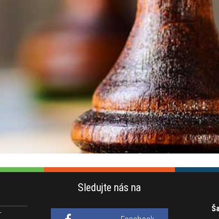
Sledujte nás na
Ša
r