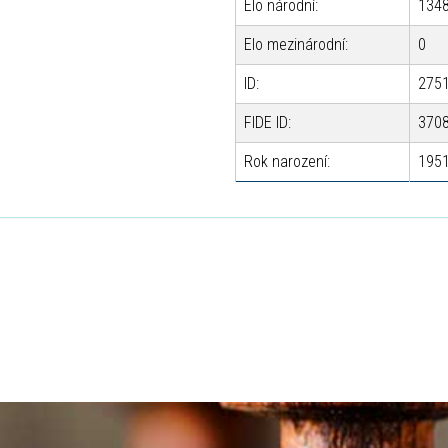
Elo národní:
134
Elo mezinárodní:
0
ID:
275
FIDE ID:
370
Rok narození:
195