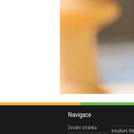
Navigace
Úvodní stránka
Intuitivní filt