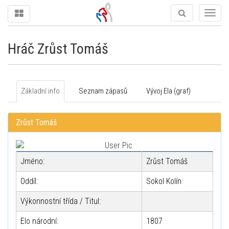
Togg
navig
Hráč Zrůst Tomáš
Základní info
Seznam zápasů
Vývoj Ela (graf)
Zrůst Tomáš
Jméno:
Zrůst Tomáš
Oddíl:
Sokol Kolín
Výkonnostní třída / Titul:
Elo národní:
1807