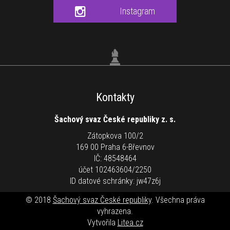
Instagram
Kontakty
Šachový svaz České republiky z. s.
Zátopkova 100/2
169 00 Praha 6-Břevnov
IČ: 48548464
účet 102463604/2250
ID datové schránky: jw47z6j
© 2018
Šachový svaz České republiky
. Všechna práva
vyhrazena.
Vytvořila
Litea.cz