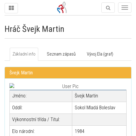
Togg
navig
Hráč Švejk Martin
Základní info
Seznam zápasů
Vývoj Ela (graf)
Švejk Martin
Jméno:
Švejk Martin
Oddíl:
Sokol Mladá Boleslav
Výkonnostní třída / Titul:
Elo národní:
1984