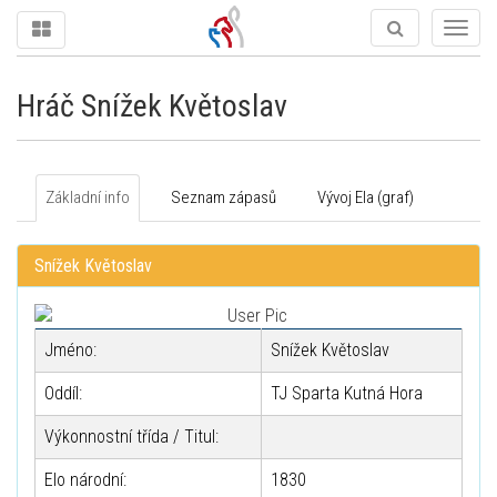
Togg
navig
Hráč Snížek Květoslav
Základní info
Seznam zápasů
Vývoj Ela (graf)
Snížek Květoslav
Jméno:
Snížek Květoslav
Oddíl:
TJ Sparta Kutná Hora
Výkonnostní třída / Titul:
Elo národní:
1830