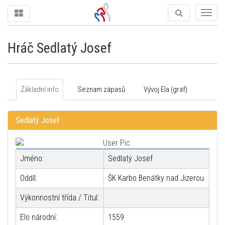
Togg
navig
Hráč Sedlatý Josef
Základní info
Seznam zápasů
Vývoj Ela (graf)
Sedlatý Josef
Jméno:
Sedlatý Josef
Oddíl:
ŠK Karbo Benátky nad Jizerou
Výkonnostní třída / Titul:
Elo národní:
1559