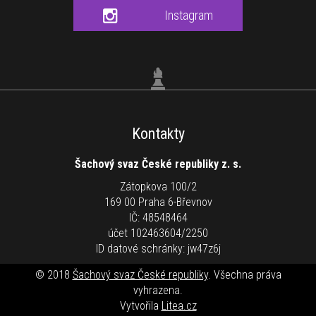
Instagram
Kontakty
Šachový svaz České republiky z. s.
Zátopkova 100/2
169 00 Praha 6-Břevnov
IČ: 48548464
účet 102463604/2250
ID datové schránky: jw47z6j
© 2018
Šachový svaz České republiky
. Všechna práva
vyhrazena.
Vytvořila
Litea.cz