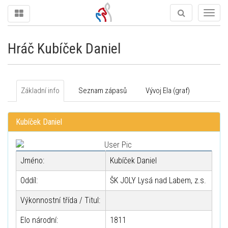
Togg
navig
Hráč Kubíček Daniel
Základní info
Seznam zápasů
Vývoj Ela (graf)
Kubíček Daniel
Jméno:
Kubíček Daniel
Oddíl:
ŠK JOLY Lysá nad Labem, z.s.
Výkonnostní třída / Titul:
Elo národní:
1811