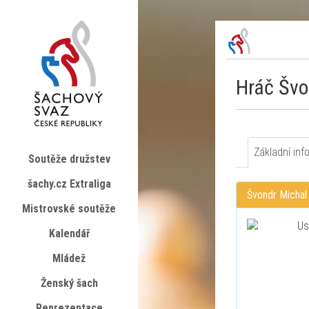
Hráč Švo
Základní inf
Soutěže družstev
šachy.cz Extraliga
Švondr Michal
Mistrovské soutěže
Kalendář
Mládež
Ženský šach
Reprezentace