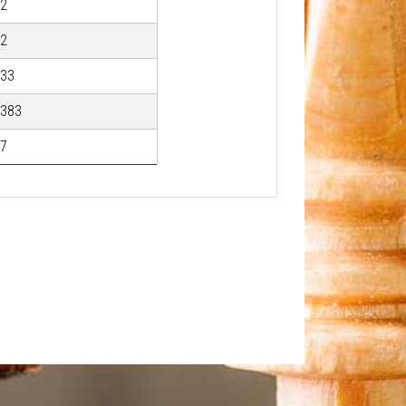
2
2
33
383
7