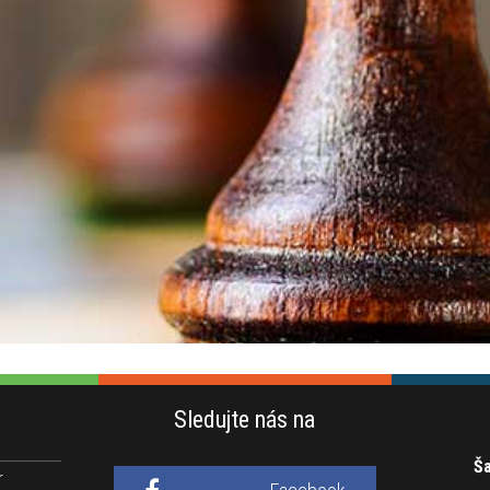
Sledujte nás na
Ša
r