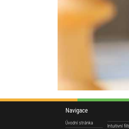
Navigace
Úvodní stránka
Intuitivní filt