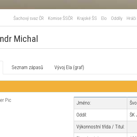
Šachový svaz ČR
Komise ŠSČR
Krajské ŠS
Elo
Oddíly
Hráči
ndr Michal
o
Seznam zápasů
Vývoj Ela (graf)
Jméno:
Švo
Oddíl:
ŠK 
Výkonnostní třída / Titul: