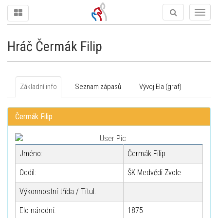
Togg
navig
Hráč Čermák Filip
Základní info
Seznam zápasů
Vývoj Ela (graf)
Čermák Filip
Jméno:
Čermák Filip
Oddíl:
ŠK Medvědi Zvole
Výkonnostní třída / Titul:
Elo národní:
1875