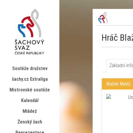
Hráč Bla
Základní inf
Soutěže družstev
šachy.cz Extraliga
Blažek Matěj
Mistrovské soutěže
Kalendář
Mládež
Ženský šach
Reprezentace