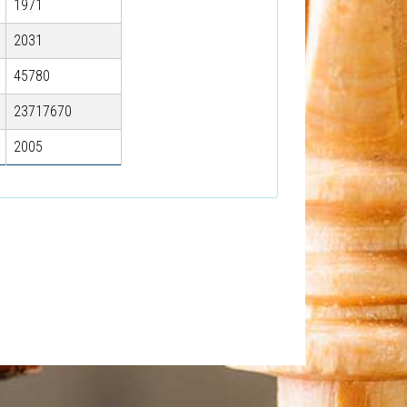
1971
2031
45780
23717670
2005