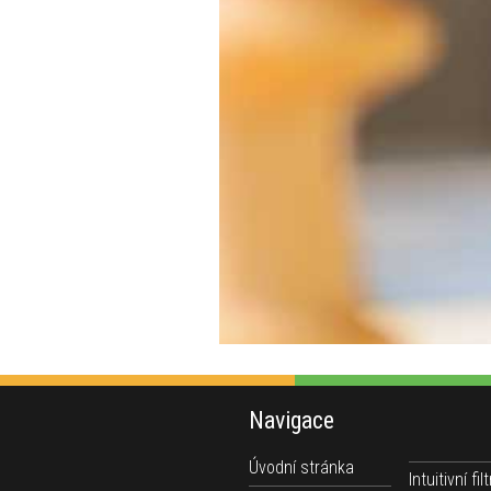
Navigace
Úvodní stránka
Intuitivní filt