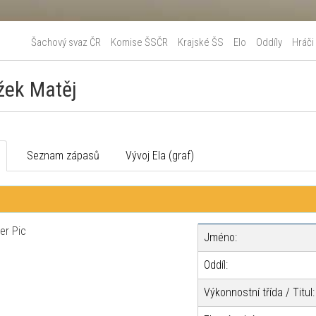
Šachový svaz ČR
Komise ŠSČR
Krajské ŠS
Elo
Oddíly
Hráči
žek Matěj
o
Seznam zápasů
Vývoj Ela (graf)
Jméno:
Oddíl:
Výkonnostní třída / Titul: