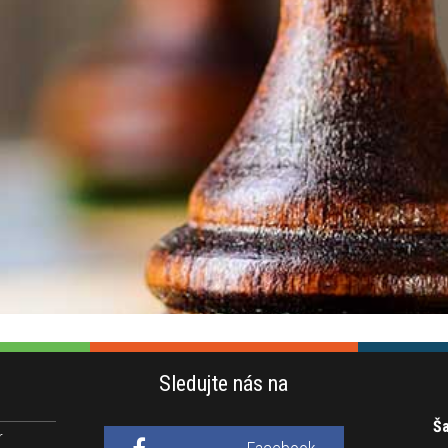
Sledujte nás na
Ša
r