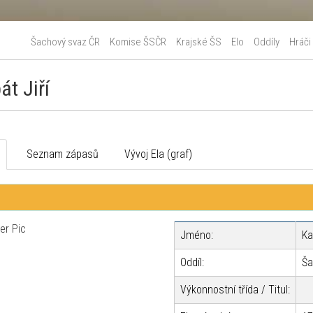
Šachový svaz ČR
Komise ŠSČR
Krajské ŠS
Elo
Oddíly
Hráči
át Jiří
o
Seznam zápasů
Vývoj Ela (graf)
Jméno:
Ka
Oddíl:
Ša
Výkonnostní třída / Titul: