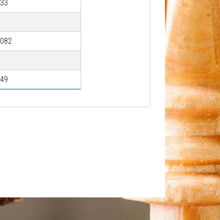
733
1082
949