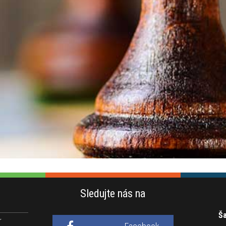
Sledujte nás na
Ša
r