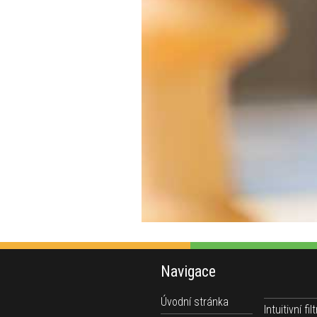
Navigace
Úvodní stránka
Intuitivní filt