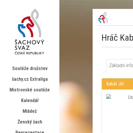
Hráč Kab
Základní inf
Soutěže družstev
šachy.cz Extraliga
Kabát Jiří
Mistrovské soutěže
Kalendář
Mládež
Ženský šach
Reprezentace