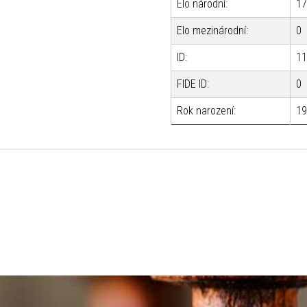
Elo národní:
1
Elo mezinárodní:
0
ID:
1
FIDE ID:
0
Rok narození:
1