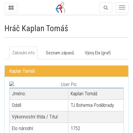
Togg
navig
Hráč Kaplan Tomáš
Základní info
Seznam zápasů
Vývoj Ela (graf)
Kaplan Tomáš
Jméno:
Kaplan Tomáš
Oddíl:
TJ Bohemia Poděbrady
Výkonnostní třída / Titul:
Elo národní:
1752