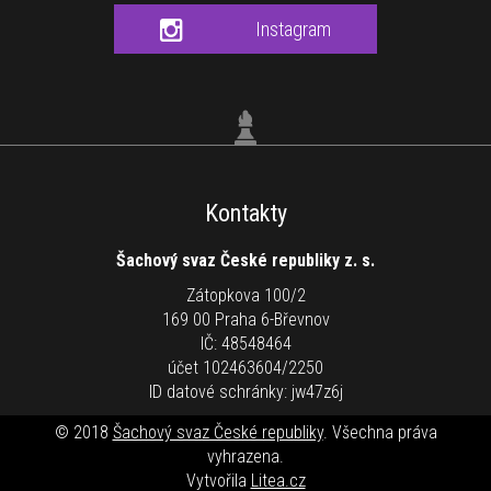
Instagram
Kontakty
Šachový svaz České republiky z. s.
Zátopkova 100/2
169 00 Praha 6-Břevnov
IČ: 48548464
účet 102463604/2250
ID datové schránky: jw47z6j
© 2018
Šachový svaz České republiky
. Všechna práva
vyhrazena.
Vytvořila
Litea.cz