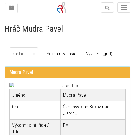
Togg
navig
Hráč Mudra Pavel
Základní info
Seznam zápasů
Vývoj Ela (graf)
Mudra Pavel
Jméno:
Mudra Pavel
Oddíl:
Šachový klub Bakov nad
Jizerou
Výkonnostní třída /
FM
Titul: