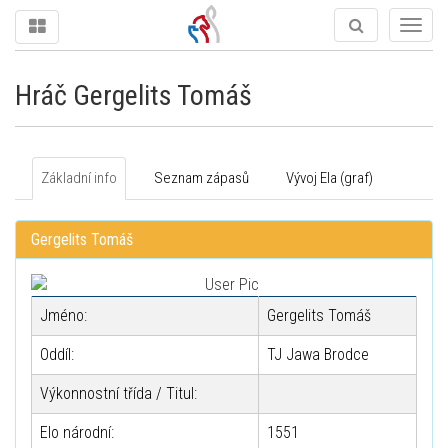
Togg
navig
Hráč Gergelits Tomáš
Základní info
Seznam zápasů
Vývoj Ela (graf)
Gergelits Tomáš
Jméno:
Gergelits Tomáš
Oddíl:
TJ Jawa Brodce
Výkonnostní třída / Titul:
Elo národní:
1551