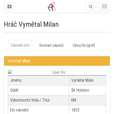
Togg
navig
Hráč Vymětal Milan
Základní info
Seznam zápasů
Vývoj Ela (graf)
Vymětal Milan
Jméno:
Vymětal Milan
Oddíl:
ŠK Holešov
Výkonnostní třída / Titul:
KM
Elo národní:
1823