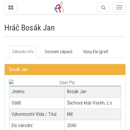
Togg
navig
Hráč Bosák Jan
Základní info
Seznam zápasů
Vývoj Ela (graf)
Bosák Jan
Jméno:
Bosák Jan
Oddíl:
Šachový klub Vsetín, z.s.
Výkonnostní třída / Titul:
KM
Elo národní:
2040