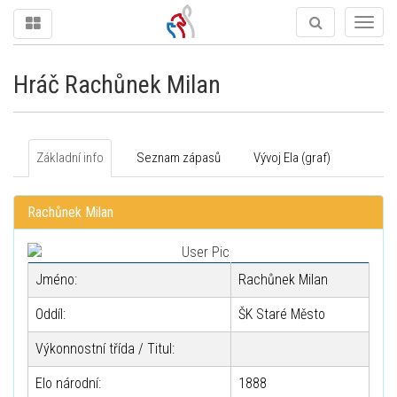
Togg
navig
Hráč Rachůnek Milan
Základní info
Seznam zápasů
Vývoj Ela (graf)
Rachůnek Milan
Jméno:
Rachůnek Milan
Oddíl:
ŠK Staré Město
Výkonnostní třída / Titul:
Elo národní:
1888