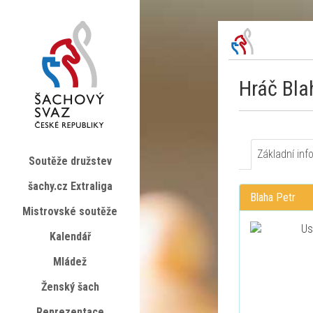
Hráč Bla
Základní inf
Soutěže družstev
šachy.cz Extraliga
Blaha Petr
Mistrovské soutěže
Kalendář
Mládež
Ženský šach
Reprezentace