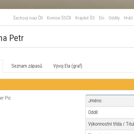
Šachový svaz ČR
Komise ŠSČR
Krajské ŠS
Elo
Oddíly
Hráči
ha Petr
o
Seznam zápasů
Vývoj Ela (graf)
Jméno:
Oddíl:
Výkonnostní třída / Titul