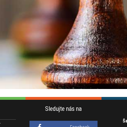
Sledujte nás na
Ša
r