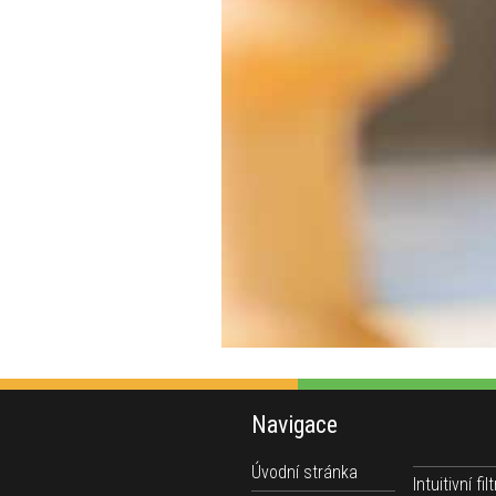
Navigace
Úvodní stránka
Intuitivní filt