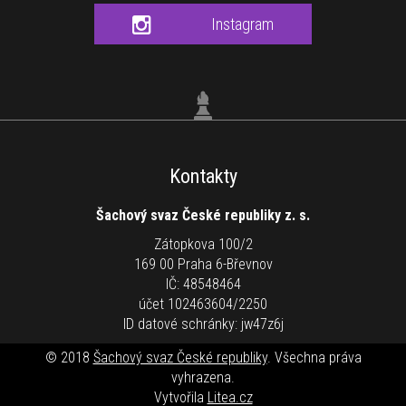
Instagram
Kontakty
Šachový svaz České republiky z. s.
Zátopkova 100/2
169 00 Praha 6-Břevnov
IČ: 48548464
účet 102463604/2250
ID datové schránky: jw47z6j
© 2018
Šachový svaz České republiky
. Všechna práva
vyhrazena.
Vytvořila
Litea.cz