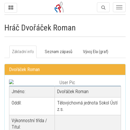
Togg
navig
Hráč Dvořáček Roman
Základní info
Seznam zápasů
Vývoj Ela (graf)
Dvořáček Roman
Jméno:
Dvořáček Roman
Oddíl:
Tělovýchovná jednota Sokol Ústí
z.s.
Výkonnostní třída /
Titul: