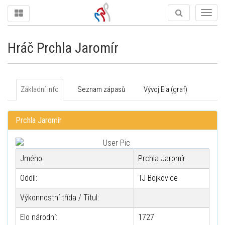
Togg
navig
Hráč Prchla Jaromír
Základní info
Seznam zápasů
Vývoj Ela (graf)
Prchla Jaromír
Jméno:
Prchla Jaromír
Oddíl:
TJ Bojkovice
Výkonnostní třída / Titul:
Elo národní:
1727