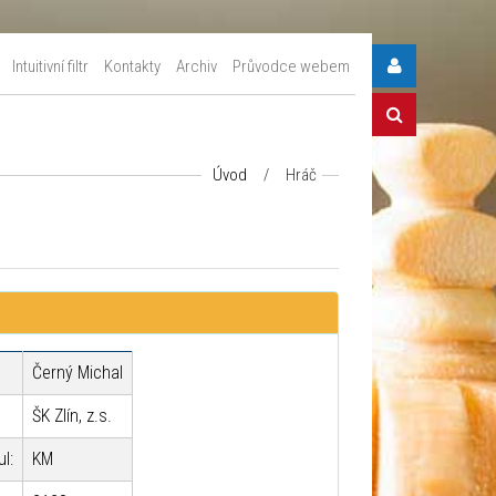
Intuitivní filtr
Kontakty
Archiv
Průvodce webem
Úvod
/
Hráč
Černý Michal
ŠK Zlín, z.s.
ul:
KM