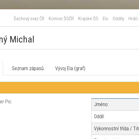
Šachový svaz ČR
Komise ŠSČR
Krajské ŠS
Elo
Oddíly
Hráči
ný Michal
o
Seznam zápasů
Vývoj Ela (graf)
Jméno:
Oddíl:
Výkonnostní třída / Tit