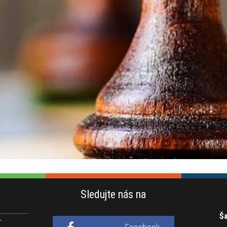
Sledujte nás na
Ša
r