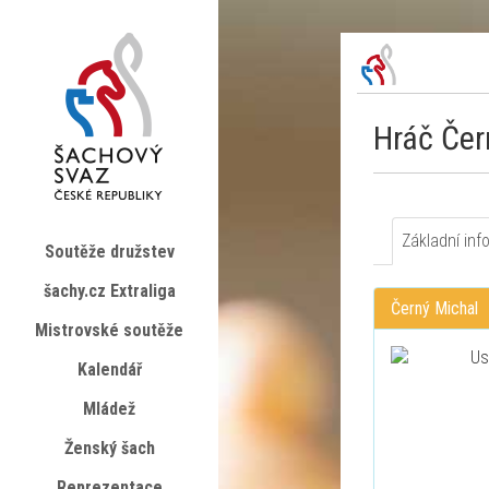
Hráč Čer
Základní inf
Soutěže družstev
šachy.cz Extraliga
Černý Michal
Mistrovské soutěže
Kalendář
Mládež
Ženský šach
Reprezentace