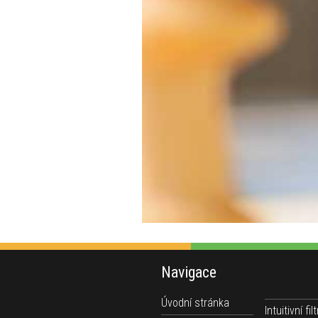
Navigace
Úvodní stránka
Intuitivní filt