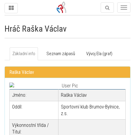
Togg
navig
Hráč Raška Václav
Základní info
Seznam zápasů
Vývoj Ela (graf)
Raška Václav
Jméno:
Raška Václav
Oddíl:
Sportovní klub Brumov-Bylnice,
z.s.
Výkonnostní třída /
Titul: