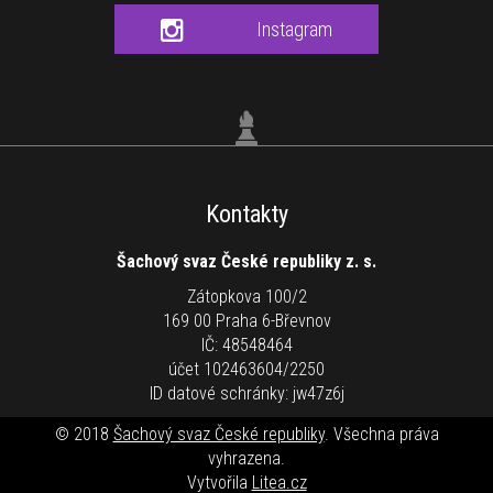
Instagram
Kontakty
Šachový svaz České republiky z. s.
Zátopkova 100/2
169 00 Praha 6-Břevnov
IČ: 48548464
účet 102463604/2250
ID datové schránky: jw47z6j
© 2018
Šachový svaz České republiky
. Všechna práva
vyhrazena.
Vytvořila
Litea.cz