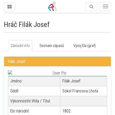
Togg
navig
Hráč Filák Josef
Základní info
Seznam zápasů
Vývoj Ela (graf)
Filák Josef
Jméno:
Filák Josef
Oddíl:
Sokol Francova Lhota
Výkonnostní třída / Titul:
Elo národní:
1802