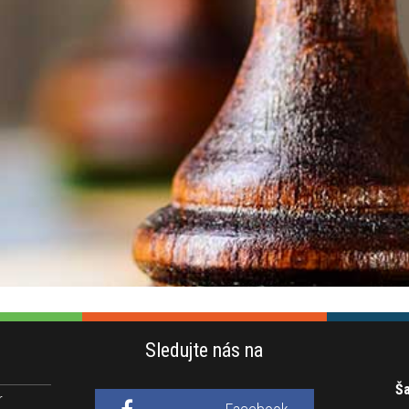
Sledujte nás na
Ša
r