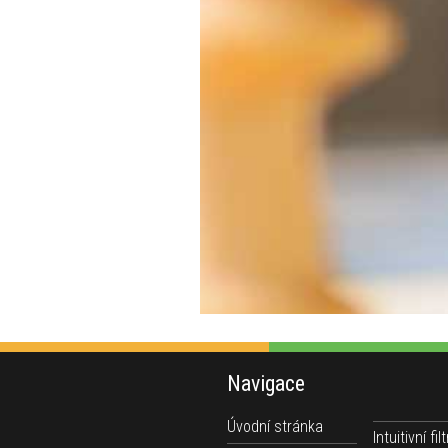
Navigace
Úvodní stránka
Intuitivní filt