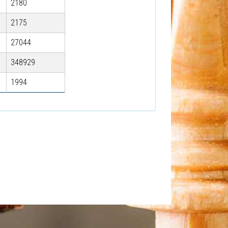
2180
2175
27044
348929
1994