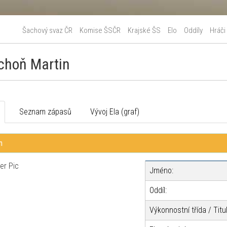
Šachový svaz ČR
Komise ŠSČR
Krajské ŠS
Elo
Oddíly
Hráči
choň Martin
o
Seznam zápasů
Vývoj Ela (graf)
n
Jméno:
Oddíl:
Výkonnostní třída / Titul