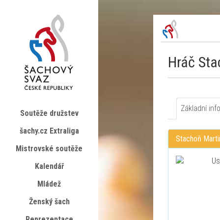
Hráč Sta
Základní inf
Soutěže družstev
šachy.cz Extraliga
Stachoň Marti
Mistrovské soutěže
Kalendář
Mládež
Ženský šach
Reprezentace