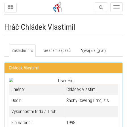
Togg
navig
Hráč Chládek Vlastimil
Základní info
Seznam zápasů
Vývoj Ela (graf)
Chládek Vlastimil
Jméno:
Chládek Vlastimil
Oddíl:
Šachy Bowling Brno, z.s.
Výkonnostní třída / Titul:
Elo národní:
1998