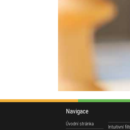
Navigace
Úvodní stránka
Intuitivní filt