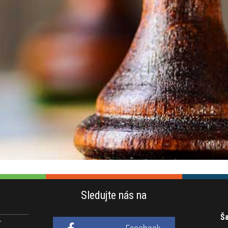
Sledujte nás na
Ša
r