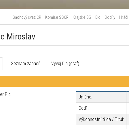
Šachový svaz ČR
Komise ŠSČR
Krajské ŠS
Elo
Oddíly
Hráči
c Miroslav
o
Seznam zápasů
Vývoj Ela (graf)
Jméno:
Oddíl:
Výkonnostní třída / Titul: