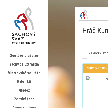
Hráč Kun
Základní inf
Soutěže družstev
šachy.cz Extraliga
Kunc Miroslav
Mistrovské soutěže
Kalendář
Mládež
Ženský šach
Reprezentace