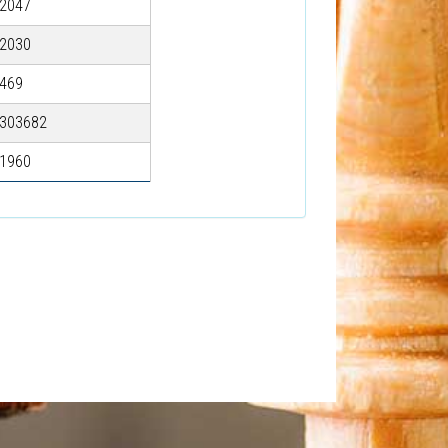
2047
2030
469
303682
1960