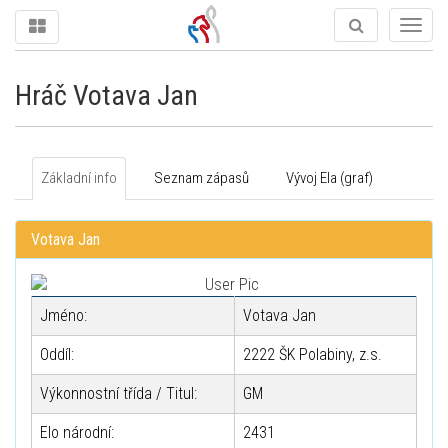
Togg
navig
Hráč Votava Jan
Základní info
Seznam zápasů
Vývoj Ela (graf)
Votava Jan
Jméno:
Votava Jan
Oddíl:
2222 ŠK Polabiny, z.s.
Výkonnostní třída / Titul:
GM
Elo národní:
2431