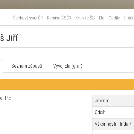
Šachový svaz ČR
Komise ŠSČR
Krajské ŠS
Elo
Oddíly
Hráči
š Jiří
o
Seznam zápasů
Vývoj Ela (graf)
Jméno:
Oddíl:
Výkonnostní třída / T