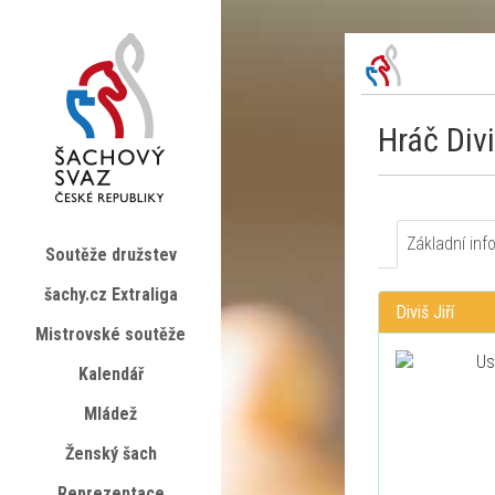
Hráč Divi
Základní inf
Soutěže družstev
šachy.cz Extraliga
Diviš Jiří
Mistrovské soutěže
Kalendář
Mládež
Ženský šach
Reprezentace