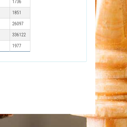
1736
1851
26097
336122
1977