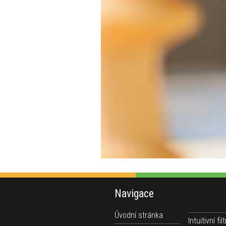
Navigace
Úvodní stránka
Intuitivní filt