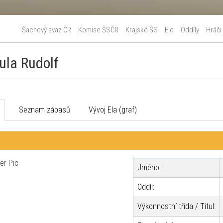
Šachový svaz ČR
Komise ŠSČR
Krajské ŠS
Elo
Oddíly
Hráči
ula Rudolf
o
Seznam zápasů
Vývoj Ela (graf)
Jméno:
Oddíl:
Výkonnostní třída / Titul: