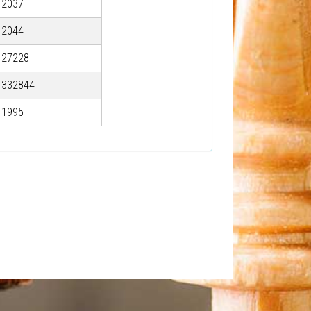
2037
2044
27228
332844
1995