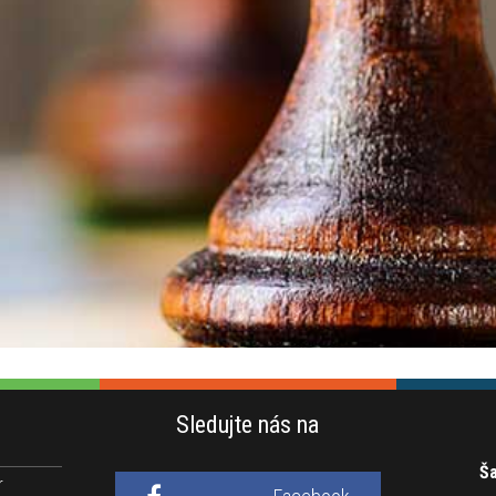
Sledujte nás na
Ša
r