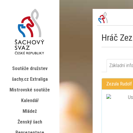
Hráč Zez
Základní inf
Soutěže družstev
šachy.cz Extraliga
Zezula Rudolf
Mistrovské soutěže
Kalendář
Mládež
Ženský šach
Reprezentace