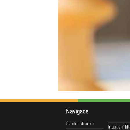
Navigace
Úvodní stránka
Intuitivní filt