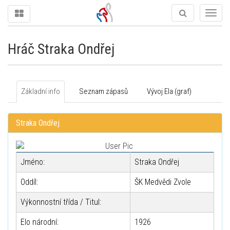
Togg
navig
Hráč Straka Ondřej
Základní info
Seznam zápasů
Vývoj Ela (graf)
Straka Ondřej
Jméno:
Straka Ondřej
Oddíl:
ŠK Medvědi Zvole
Výkonnostní třída / Titul:
Elo národní:
1926