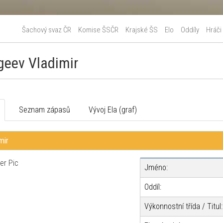
Šachový svaz ČR
Komise ŠSČR
Krajské ŠS
Elo
Oddíly
Hráči
geev Vladimir
o
Seznam zápasů
Vývoj Ela (graf)
mir
Jméno:
Oddíl:
Výkonnostní třída / Titul: