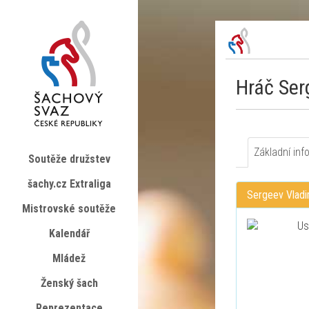
Hráč Ser
Základní inf
Soutěže družstev
šachy.cz Extraliga
Sergeev Vladi
Mistrovské soutěže
Kalendář
Mládež
Ženský šach
Reprezentace