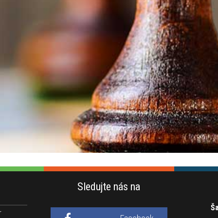
Sledujte nás na
Ša
r