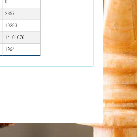
0
2357
19283
14101076
1964