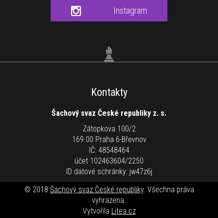
Instagram
Kontakty
Šachový svaz České republiky z. s.
Zátopkova 100/2
169 00 Praha 6-Břevnov
IČ: 48548464
účet 102463604/2250
ID datové schránky: jw47z6j
© 2018
Šachový svaz České republiky
. Všechna práva
vyhrazena.
Vytvořila
Litea.cz