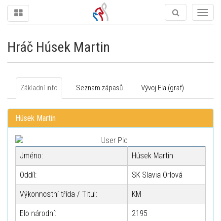
Togg
navig
Hráč Húsek Martin
Základní info
Seznam zápasů
Vývoj Ela (graf)
Húsek Martin
Jméno:
Húsek Martin
Oddíl:
SK Slavia Orlová
Výkonnostní třída / Titul:
KM
Elo národní:
2195