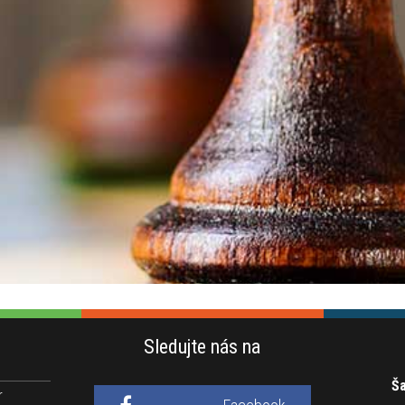
Sledujte nás na
Ša
r