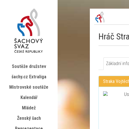
Hráč Str
Základní inf
Soutěže družstev
šachy.cz Extraliga
Straka Vojtěc
Mistrovské soutěže
Kalendář
Mládež
Ženský šach
Reprezentace