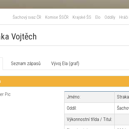
Šachový svaz ČR
Komise ŠSČR
Krajské ŠS
Elo
Oddíly
Hráči
aka Vojtěch
o
Seznam zápasů
Vývoj Ela (graf)
h
Jméno:
Straka
Oddíl:
Šachov
Výkonnostní třída / Titul: