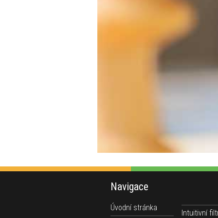
Navigace
Úvodní stránka
Intuitivní filt