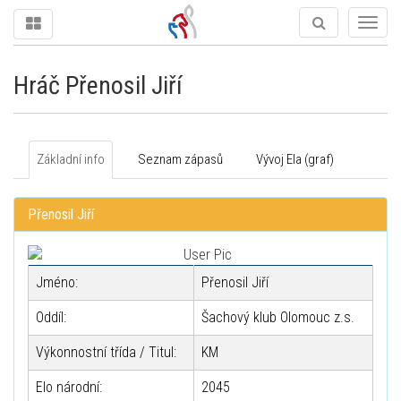
Togg
navig
Hráč Přenosil Jiří
Základní info
Seznam zápasů
Vývoj Ela (graf)
Přenosil Jiří
Jméno:
Přenosil Jiří
Oddíl:
Šachový klub Olomouc z.s.
Výkonnostní třída / Titul:
KM
Elo národní:
2045