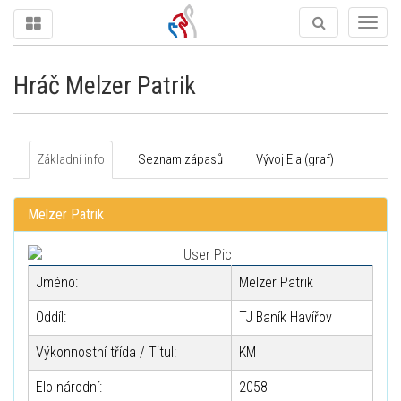
Togg
navig
Hráč Melzer Patrik
Základní info
Seznam zápasů
Vývoj Ela (graf)
Melzer Patrik
Jméno:
Melzer Patrik
Oddíl:
TJ Baník Havířov
Výkonnostní třída / Titul:
KM
Elo národní:
2058