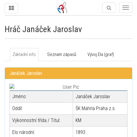
Togg
navig
Hráč Janáček Jaroslav
Základní info
Seznam zápasů
Vývoj Ela (graf)
Janáček Jaroslav
Jméno:
Janáček Jaroslav
Oddíl:
ŠK Mahrla Praha z.s.
Výkonnostní třída / Titul:
KM
Elo národní:
1893