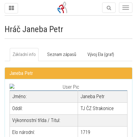
Togg
navig
Hráč Janeba Petr
Základní info
Seznam zápasů
Vývoj Ela (graf)
Janeba Petr
Jméno:
Janeba Petr
Oddíl:
TJ ČZ Strakonice
Výkonnostní třída / Titul:
Elo národní:
1719