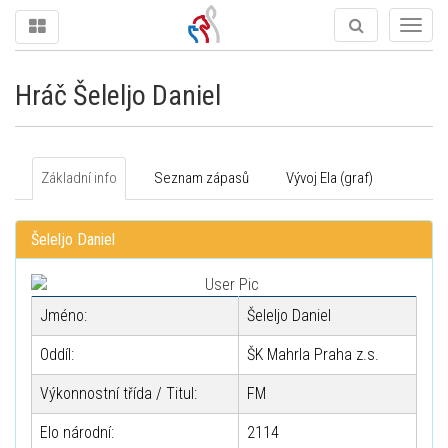
Togg
navig
Hráč Šeleljo Daniel
Základní info
Seznam zápasů
Vývoj Ela (graf)
Šeleljo Daniel
Jméno:
Šeleljo Daniel
Oddíl:
ŠK Mahrla Praha z.s.
Výkonnostní třída / Titul:
FM
Elo národní:
2114