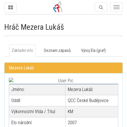
Togg
navig
Hráč Mezera Lukáš
Základní info
Seznam zápasů
Vývoj Ela (graf)
Mezera Lukáš
Jméno:
Mezera Lukáš
Oddíl:
QCC České Budějovice
Výkonnostní třída / Titul:
KM
Elo národní:
2007