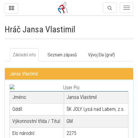
Togg
navig
Hráč Jansa Vlastimil
Základní info
Seznam zápasů
Vývoj Ela (graf)
Jansa Vlastimil
Jméno:
Jansa Vlastimil
Oddíl:
ŠK JOLY Lysá nad Labem, z.s.
Výkonnostní třída / Titul:
GM
Elo národní:
2275