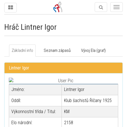
Togg
navig
Hráč Lintner Igor
Základní info
Seznam zápasů
Vývoj Ela (graf)
Lintner Igor
Jméno:
Lintner Igor
Oddíl:
Klub šachistů Říčany 1925
Výkonnostní třída / Titul:
KM
Elo národní:
2158